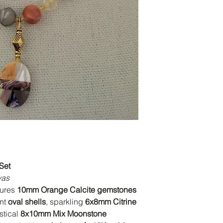
Set
vas
tures
10mm Orange Calcite gemstones
ant
oval shells
, sparkling
6x8mm Citrine
stical
8x10mm Mix Moonstone