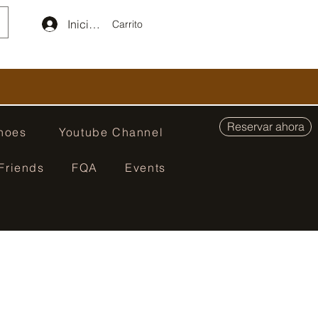
Iniciar sesión
Carrito
Reservar ahora
hoes
Youtube Channel
Friends
FQA
Events