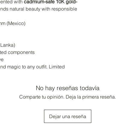
cented with
cadmium-safe 10K gold-
lends natural beauty with responsible
mm (Mexico)
 Lanka)
ated components
ve
 and magic to any outfit. Limited
No hay reseñas todavía
Comparte tu opinión. Deja la primera reseña.
Dejar una reseña