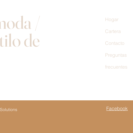
moda /
Hogar
Cartera
tilo de
Contacto
Preguntas
frecuentes
Facebook
Solutions