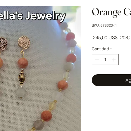
Orange Ca
SKU: 67832341
Preci
 245,00 US$ 
208,
Cantidad
*
Ag