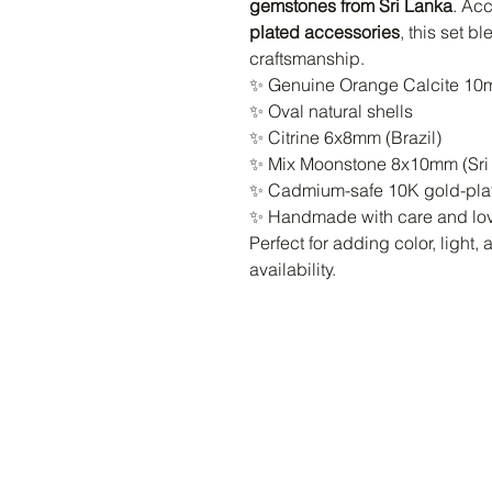
gemstones from Sri Lanka
. Ac
plated accessories
, this set b
craftsmanship.
✨ Genuine Orange Calcite 10
✨ Oval natural shells
✨ Citrine 6x8mm (Brazil)
✨ Mix Moonstone 8x10mm (Sri
✨ Cadmium-safe 10K gold-pl
✨ Handmade with care and lo
Perfect for adding color, light,
availability.