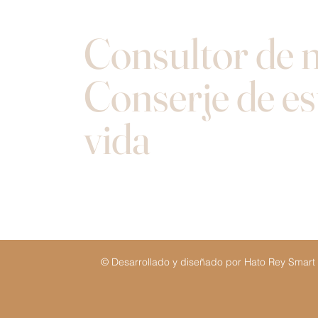
Consultor de 
Conserje de es
vida
© Desarrollado y diseñado por Hato Rey Smart 